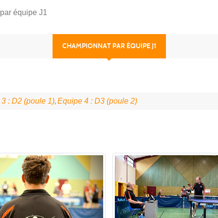
par équipe J1
CHAMPIONNAT PAR ÉQUIPE J1
3 : D2 (poule 1)
Equipe 4 : D3 (poule 2)