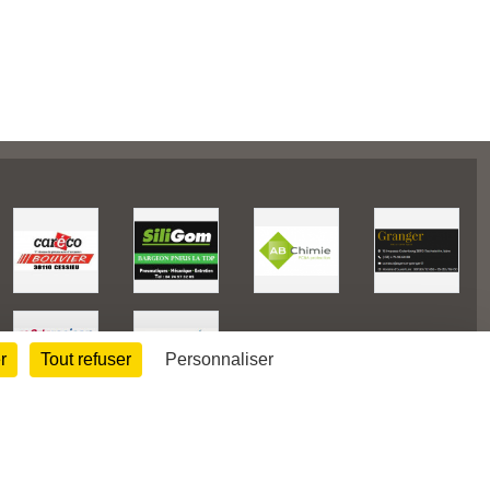
r
Tout refuser
Personnaliser
38607
visites
Informations légales