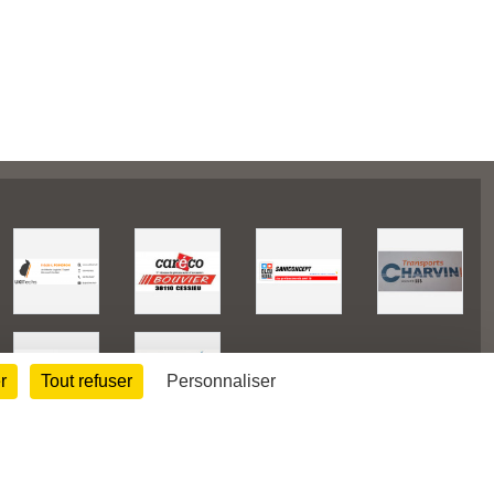
r
Tout refuser
Personnaliser
38628
visites