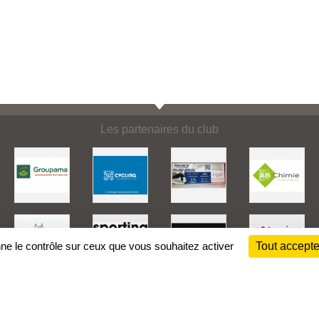
Les partenaires du club
nne le contrôle sur ceux que vous souhaitez activer
Tout accepte