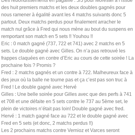
Des rebondissements en pagaille : 5/3 pour Morestel à l’issue
des huit premiers matchs et les deux doubles gagnés pour
nous ramener à égalité avant les 4 matchs suivants donc 5
partout. Deux matchs perdus pour finalement arracher le
match nul grâce à Fred qui nous mène au bout du suspens en
remportant son match en 5 sets !! Youhou !!
Eric : 0 match gagné (737, 722 et 741) avec 2 matchs en 5
sets. Le double gagné avec Gilles. On n’a pas retrouvé les
frappes claquées en contre d’Eric au cours de cette soirée ! La
prochaine fois ? Promis ?
Fred : 2 matchs gagnés et un contre à 722. Malheureux face à
des jeux où la balle ne tourne pas et ça c’est pas son truc à
Fred ! Le double gagné avec Hervé
Gilles : Une belle soirée pour Gilles avec que des perfs à 741
et 708 et une défaite en 5 sets contre le 737 au 5ème set, le
plein de victoires n’était pas loin! Double gagné avec fred.
Hervé : 1 match gagné face au 722 et le double gagné avec
Fred en 5 sets (et donc, 2 matchs perdus !!)
Les 2 prochains matchs contre Vernioz et Varces seront