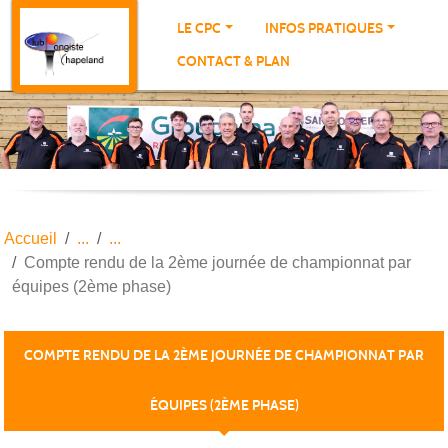
Panneau de gestion des cookies
LE CPC
INFOS PRATIQUES
CONTACT & PLAN
Accueil
Compte rendu de la 2ème journée de championnat par
équipes (2ème phase)
COMPTE RENDU DE LA 2ÈME JOURNÉE DE CHAMPIONNAT PAR
ÉQUIPES (2ÈME PHASE)
Publiée le
06 févr. 2024
par THIERRY PORTE