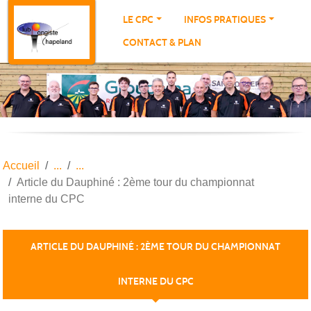
Panneau de gestion des cookies
LE CPC
INFOS PRATIQUES
CONTACT & PLAN
Accueil
Article du Dauphiné : 2ème tour du championnat
interne du CPC
ARTICLE DU DAUPHINÉ : 2ÈME TOUR DU CHAMPIONNAT
INTERNE DU CPC
Publiée le
17 nov. 2023
par THIERRY PORTE