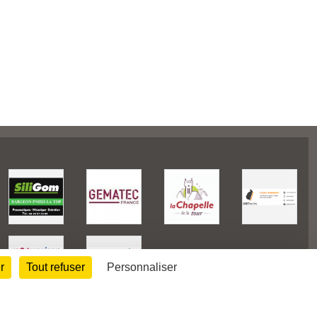
r
Tout refuser
Personnaliser
38614
visites