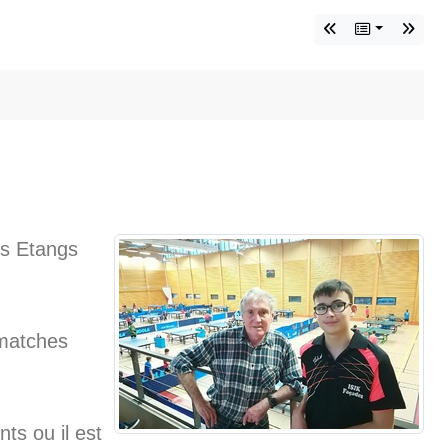
es Etangs
 matches
ts ou il est