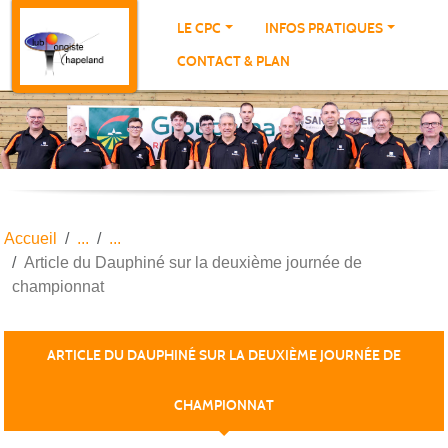
Panneau de gestion des cookies
LE CPC
INFOS PRATIQUES
CONTACT & PLAN
Accueil
Article du Dauphiné sur la deuxième journée de
championnat
ARTICLE DU DAUPHINÉ SUR LA DEUXIÈME JOURNÉE DE
CHAMPIONNAT
Publiée le
14 oct. 2022
par THIERRY PORTE