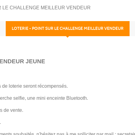
UR LE CHALLENGE MEILLEUR VENDEUR
LOTERIE - POINT SUR LE CHALLENGE MEILLEUR VENDEUR
VENDEUR JEUNE
s de loterie seront récompensés.
rche selfie, une mini enceinte Bluetooth.
rs de vente.
.
ents souhaités, n'hésitez pas à me solliciter par mail : secretai