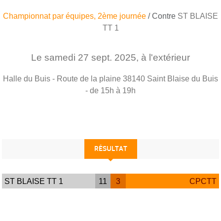
Championnat par équipes, 2ème journée
/ Contre
ST BLAISE
TT 1
Le
samedi
27
sept.
2025
, à l'extérieur
Halle du Buis - Route de la plaine
38140
Saint Blaise du Buis
- de 15h à 19h
RÉSULTAT
ST BLAISE TT 1
11
3
CPCTT