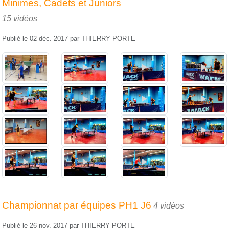
Minimes, Cadets et Juniors
15 vidéos
Publié le
02 déc. 2017
par
THIERRY PORTE
Championnat par équipes PH1 J6
4 vidéos
Publié le
26 nov. 2017
par
THIERRY PORTE